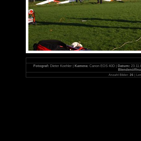
Fotograf:
Dieter Koehler |
Kamera:
Canon EOS 40D |
Datum:
23.11.
Blendenöffn
Anzahl Bilder:
26
| Let