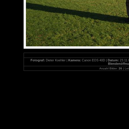
Fotograf:
Dieter Koehler |
Kamera:
Canon EOS 40D |
Datum:
23.11.
Blendenöffn
Anzahl Bilder:
26
| Let