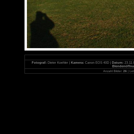
Fotograf:
Dieter Koehler |
Kamera:
Canon EOS 40D |
Datum:
23.11.
Blendenöffn
Anzahl Bilder:
26
| Let