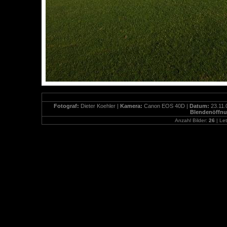
Fotograf:
Dieter Koehler |
Kamera:
Canon EOS 40D |
Datum:
23.11.
Blendenöffn
Anzahl Bilder:
26
| Let